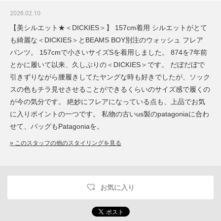
2026.02.10
【美シルエット★＜DICKIES＞】 157cm着用 シルエットがとて
も綺麗な＜DICKIES＞とBEAMS BOY別注のウォッシュ フレア
パンツ。 157cmで小さいサイズSを着用しました。 874を7年前
とかに履いて以来、久しぶりの＜DICKIES＞です。 だぼだぼで
引きずりながら腰履きしてたヤングな時も好きでしたが、ソック
スの色もチラ見せさせることができるくらいのサイズ感で履くの
が今の気分です。 絶妙にフレアになっている点も、上品でお気
に入りポイントの一つです。 私物の古いus製のpatagoniaに合わ
せて、バッグもPatagoniaを。
» このスタッフの他のスタイリングを見る
お気に入り