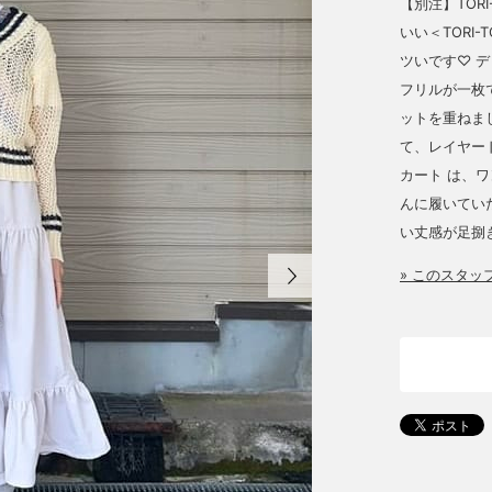
【別注】TOR
いい＜TORI
ツいです♡ 
フリルが一枚
ットを重ねま
て、レイヤードを
カート は、
んに履いてい
い丈感が足捌
» このスタ