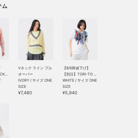
テム
/
Vネック ライン プル
【8/6再値下げ】
K...
オーバー
【別注】TORI-TO ...
ズ
IVORY / サイズ ONE
WHITE / サイズ ONE
SIZE
SIZE
¥7,480
¥5,940