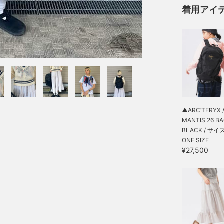
着用アイ
▲ARC’TERYX 
MANTIS 26 BAC
BLACK / サイ
ONE SIZE
¥27,500