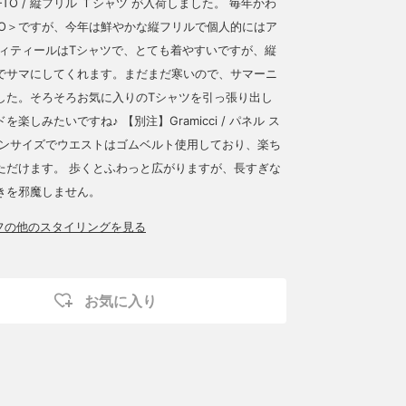
I-TO / 縦フリル Ｔシャツ が入荷しました。 毎年かわ
-TO＞ですが、今年は鮮やかな縦フリルで個人的にはア
ディティールはTシャツで、とても着やすいですが、縦
でサマにしてくれます。まだまだ寒いので、サマーニ
した。そろそろお気に入りのTシャツを引っ張り出し
楽しみたいですね♪ 【別注】Gramicci / パネル ス
ワンサイズでウエストはゴムベルト使用しており、楽ち
ただけます。 歩くとふわっと広がりますが、長すぎな
きを邪魔しません。
ッフの他のスタイリングを見る
お気に入り