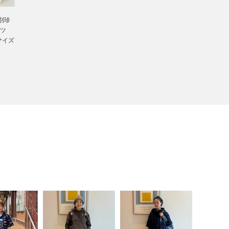
 別珍
ツ
 サイズ