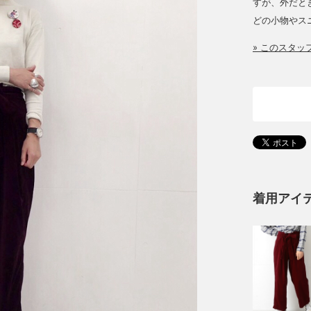
すが、外だと
どの小物やス
» このスタ
着用アイ