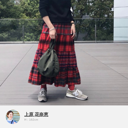
上原 花奈恵
H：162cm