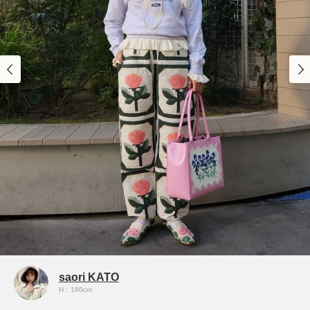
saori KATO
H：160cm