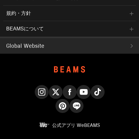
規約・方針
BEAMSについて
Global Website
Instagram
X
Facebook
YouTube
TikTok
Pinterest
LINE
公式アプリ
WeBEAMS