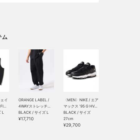
テム
ウェイ
ORANGE LABEL /
〈MEN〉NIKE / エア
...
4WAYストレッチ...
マックス '95 G HV...
 L
BLACK / サイズ L
BLACK / サイズ
¥17,710
27cm
¥29,700