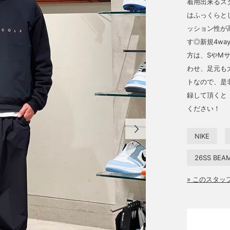
着用出来るスタ
はふっくらと
ッション性が
す◎新規4w
方は、SやMサ
わせ、足元も
トなので、是
録して頂くと【
ください！
NIKE
26SS BEA
» このスタ