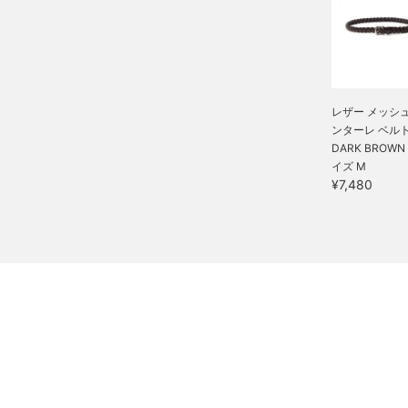
レザー メッシュ
ンターレ ベル
DARK BROWN 
イズ M
¥7,480