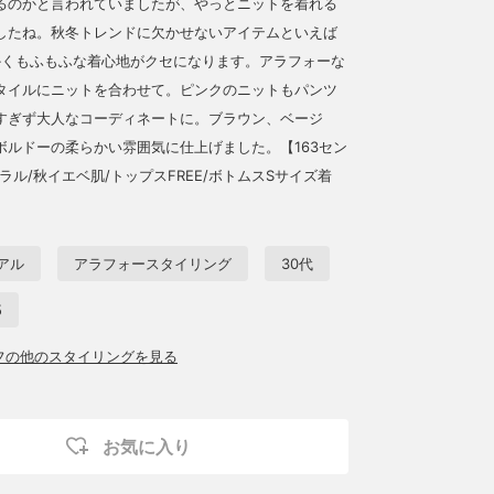
るのかと言われていましたが、やっとニットを着れる
したね。秋冬トレンドに欠かせないアイテムといえば
かくもふもふな着心地がクセになります。アラフォーな
タイルにニットを合わせて。ピンクのニットもパンツ
すぎず大人なコーディネートに。ブラウン、ベージ
ボルドーの柔らかい雰囲気に仕上げました。【163セン
ラル/秋イエベ肌/トップスFREE/ボトムスSサイズ着
アル
アラフォースタイリング
30代
5
ッフの他のスタイリングを見る
お気に入り