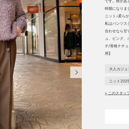
です。秋があ
時期になりま
ニット♪柔ら
私はパンツス
合わせなら甘
ュ、ピンク、
チ/骨格ナチュ
用】
大人カジュ
ニット202
» このスタ