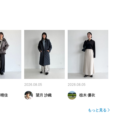
2026.08.05
2026.08.05
 晴佳
望月 沙織
椋木 優衣
もっと見る