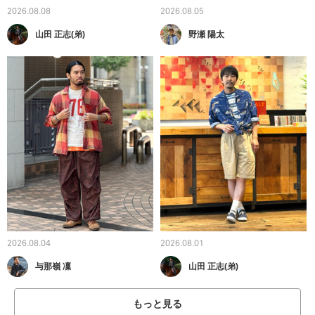
2026.08.08
2026.08.05
山田 正志(弟)
野瀬 陽太
2026.08.04
2026.08.01
与那嶺 凜
山田 正志(弟)
もっと見る