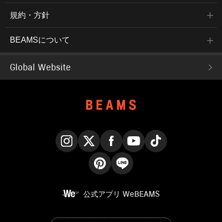
規約・方針
BEAMSについて
Global Website
Instagram
X
Facebook
YouTube
TikTok
Pinterest
LINE
公式アプリ
WeBEAMS