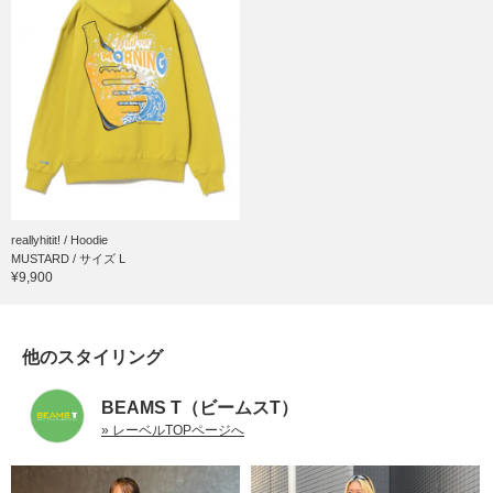
reallyhitit! / Hoodie
MUSTARD / サイズ L
¥9,900
他のスタイリング
BEAMS T（ビームスT）
» レーベルTOPページへ