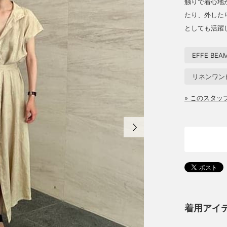
触りで着心地
たり、外した
としても活躍
EFFE BEA
リネンワン
» このスタ
着用アイ