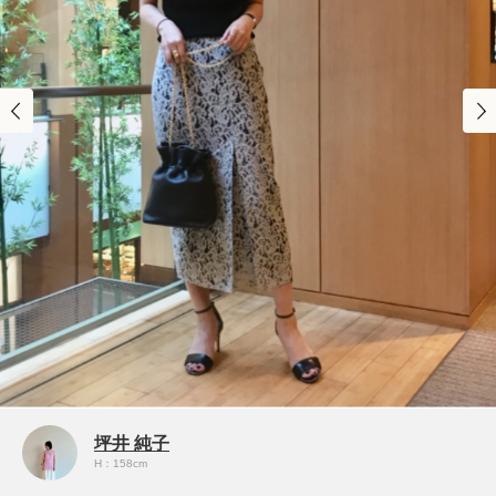
坪井 純子
H：158cm