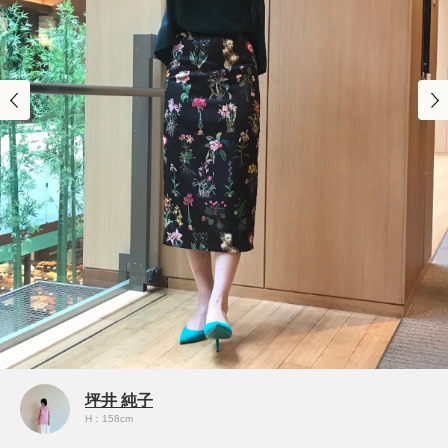
坪井 純子
H：158cm