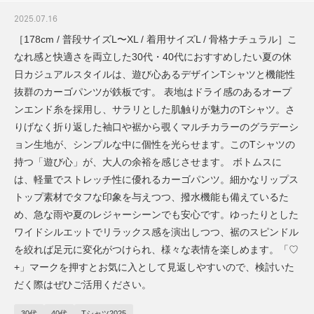
2025.07.16
［178cm / 普段サイズL〜XL / 着用サイズL / 骨格ナチュラル］こ
なれ感と快適さを両立した30代・40代におすすめしたい夏の休
日カジュアルスタイルは、遊び心あるデザインTシャツと機能性
抜群のカーゴパンツが鉄板です。 表地はドライ感のあるオープ
ンエンド糸を採用し、サラリとした肌触りが魅力のTシャツ。さ
りげなく折り返した袖口や裾から覗くマルチカラーのグラデーシ
ョン生地が、シンプルな中に個性を光らせます。このTシャツの
持つ「遊び心」が、大人の余裕を感じさせます。 ボトムスに
は、軽量でストレッチ性に優れるカーゴパンツ。細かなリップス
トップ素材でタフな印象を与えつつ、撥水機能も備えているた
め、急な雨や夏のレジャーシーンでも安心です。ゆったりとした
ワイドシルエットでリラックス感を演出しつつ、裾のスピンドル
を絞れば足元に変化がつけられ、様々な表情を楽しめます。「♡
+」マークを押すとお気に入として見返しやすいので、検討いた
だく際はぜひご活用ください。
30代
40代
Tシャツ2025