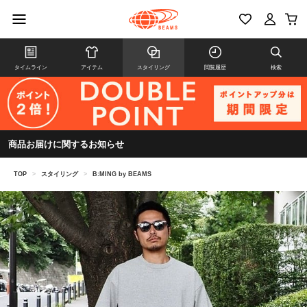
タイムライン
アイテム
スタイリング
閲覧履歴
検索
商品お届けに関するお知らせ
TOP
>
スタイリング
>
B:MING by BEAMS