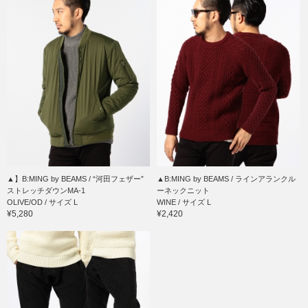
▲】B:MING by BEAMS / “河田フェザー”
▲B:MING by BEAMS / ラインアランクル
ストレッチダウンMA-1
ーネックニット
OLIVE/OD / サイズ L
WINE / サイズ L
¥5,280
¥2,420