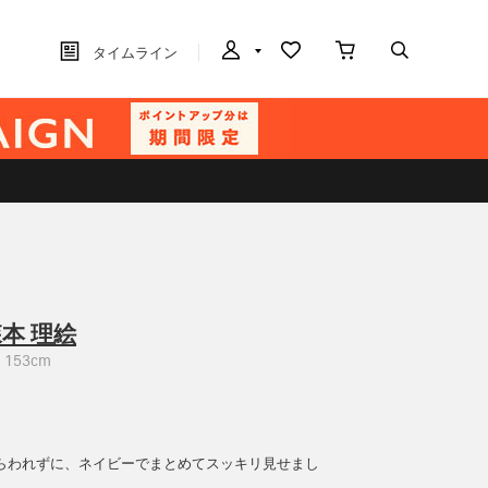
タイムライン
本 理絵
153cm
らわれずに、ネイビーでまとめてスッキリ見せまし