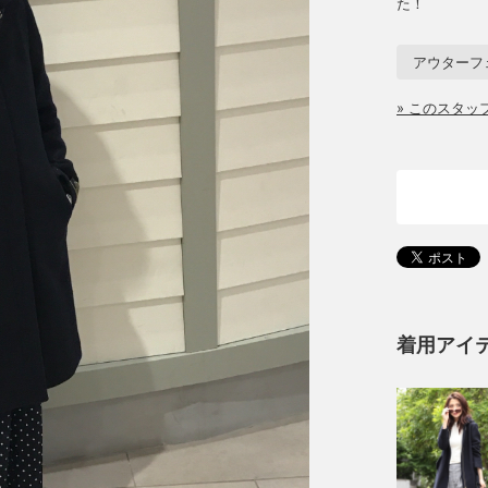
た！
アウターフェ
» このスタ
着用アイ