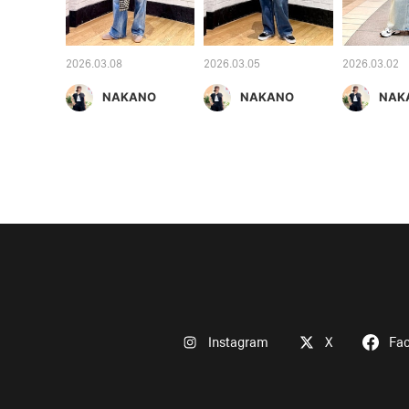
2026.03.08
2026.03.05
2026.03.02
NAKANO
NAKANO
NAK
Instagram
X
Fa