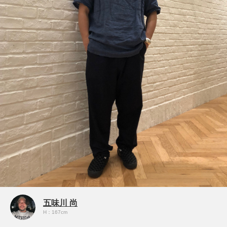
五味川 尚
H：167cm