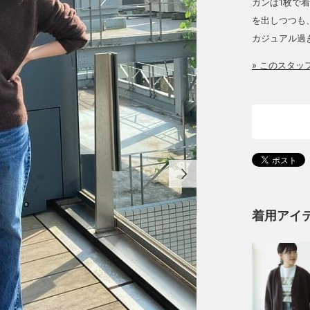
ガンは1枚で
を出しつつも
カジュアル過
» このスタ
着用アイ