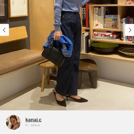
kanai.c
H：163cm