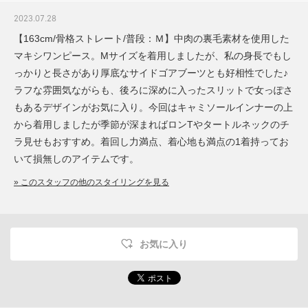
2023.07.28
【163cm/骨格ストレート/普段：Ｍ】中肉の裏毛素材を使用した
マキシワンピース。Mサイズを着用しましたが、私の身長でもし
っかりと長さがあり厚底なサイドゴアブーツとも好相性でした♪
ラフな雰囲気ながらも、後ろに深めに入ったスリットで女っぽさ
もあるデザインがお気に入り。今回はキャミソールインナーの上
から着用しましたが季節が深まればロンTやタートルネックのチ
ラ見せもおすすめ。着回し力満点、着心地も満点の1着持ってお
いて損無しのアイテムです。
» このスタッフの他のスタイリングを見る
お気に入り