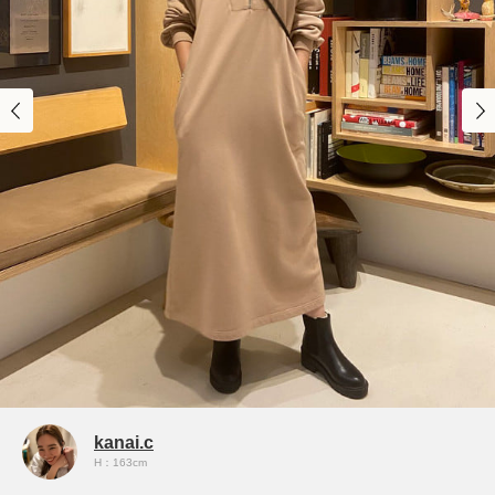
kanai.c
H：163cm