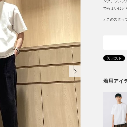
ング。シンプ
で程よいゆと
» このスタ
着用アイ