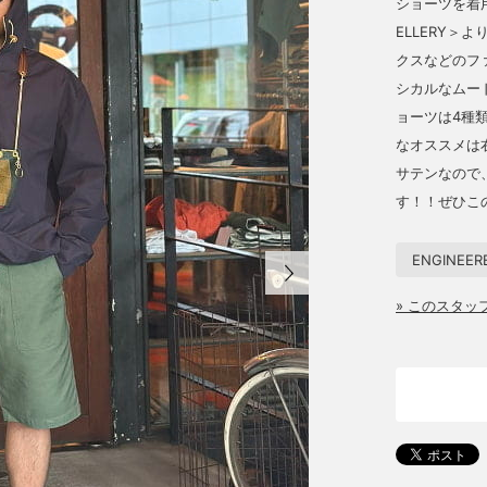
ショーツを着用
ELLERY
クスなどのフ
シカルなムー
ョーツは4種
なオススメは
サテンなので
す！！ぜひこ
ENGINEER
» このスタ