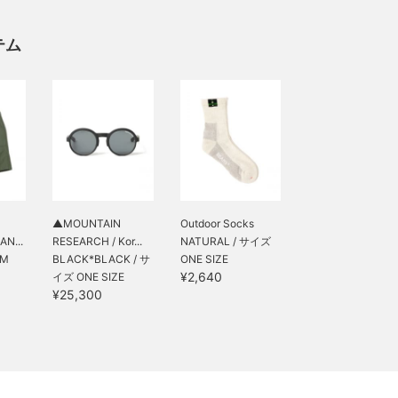
テム
▲MOUNTAIN
Outdoor Socks
AN...
RESEARCH / Kor...
NATURAL / サイズ
 M
BLACK*BLACK / サ
ONE SIZE
¥2,640
イズ ONE SIZE
¥25,300