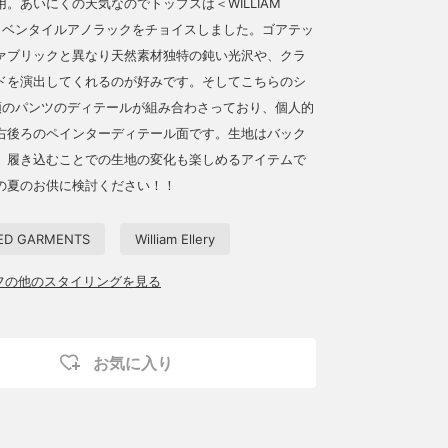
。あいにくの天気なのでトップスは＜WILLIAM
＞よりベンタイルアノラックをチョイスしました。ゴアテッ
ァブリックと異なり天然素材独特の鈍い光沢や、クラ
ドを演出してくれるのが好みです。そしてこちらのシ
類のパンツのディテールが組み合わさっており、個人的
右後ろのペインターディテール面です。生地はバック
、履き込むことでの生地の変化も楽しめるアイテムで
の夏のお供に検討ください！！
ED GARMENTS
William Ellery
ッフの他のスタイリングを見る
お気に入り