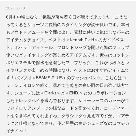
2025.08.10
8月も中頃になり、気温が落ち着く日が増えて来ました。こうな
ってくるとショーツに長袖のスタイリングが調子良いです。本日
もアウトドアムードを全面に出し、素材に使いに気にしながらの
アイテムをチョイス。ベストは＜Kennth Field＞のガイドベス
ト。ポケットディテール、フロントジップを開けた際のフラップ
使いなどレイヤリングが楽しめるアイテムです。素材はコットン
ポリエステルで撥水を意識したファブリック。これから段々とレ
イヤリングが楽しめる時期になり、ベストはおすすめアイテムで
す！パンツは＜BEAMS PLUS＞のブッシュパンツ。こちらはコ
ットンナイロンで軽く、濡れても乾きの良い雨の日の強い味方で
す。シューズには＜Clarks＞と＜END.＞とのコラボレーション
したトレックハイを選んでおります。シューレースのカラーがグ
ッとチロリアンブーツの様なムードを高めてくれ、コーディネー
トを引き締めてくれますね。クラシックな見え方ですが、ゴアテ
ックス仕様となっており、使い勝手の良いシューズなのはマチガ
イナイべ！