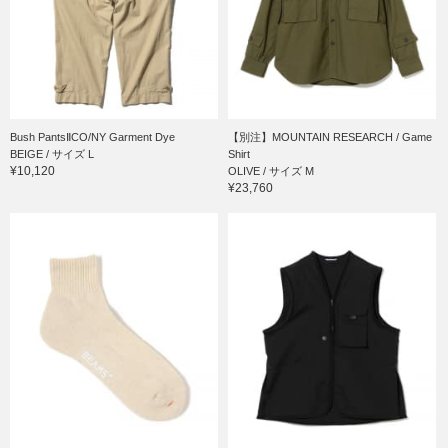
Bush PantsⅡCO/NY Garment Dye
【別注】MOUNTAIN RESEARCH / Game
BEIGE / サイズ L
Shirt
¥10,120
OLIVE / サイズ M
¥23,760