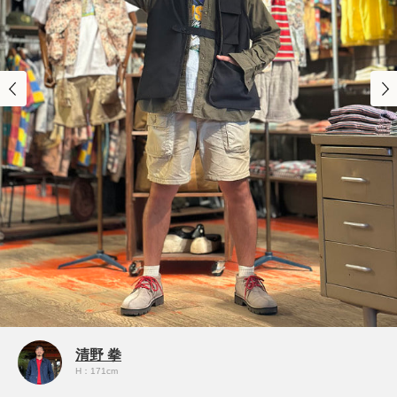
清野 拳
H：171cm