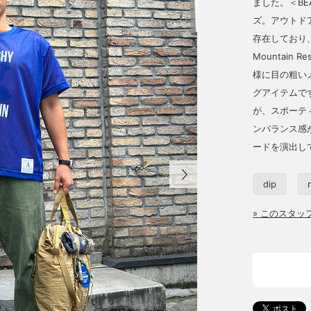
ました。＜BE
ズ。アウトド
存在しており
Mountain
様に目の粗い
グアイテムで
が、スポーテ
ンバランス感
ードを演出し
dip
» このスタ