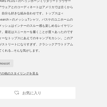
AMS PLUS＞のヘリンボーンミリタリートラウザー
アウェアとのコーディネートはアメリカでは古くから
、自分も好きな組み合わせです。トップスは＜
 Research＞のメッシュTシャツ。バスケのユニホームの
メッシュはインナーのスルー感も楽しめるレイヤリン
す。最近はスニーカーを履くことが度々あったのです
ィーなトップスにあえてのキャンプモカシン。このア
がストリートになりすぎず、クラシックアウトドアム
てくれる…そんな気がします。
moscot
ッフの他のスタイリングを見る
お気に入り