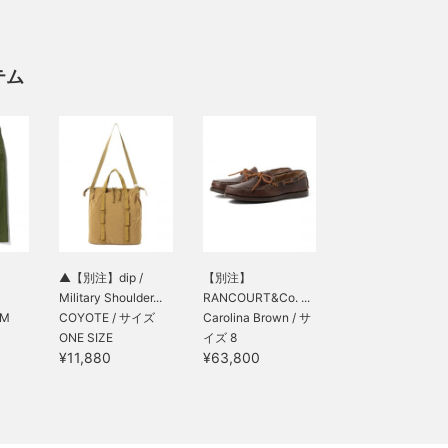
テム
▲【別注】dip /
【別注】
Military Shoulder...
RANCOURT&Co. ...
 M
COYOTE / サイズ
Carolina Brown / サ
ONE SIZE
イズ 8
¥11,880
¥63,800