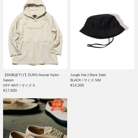
【8/6再値下げ】EURO Anorak Nylon
Jungle Hat 2 Back Satin
Sateen
BLACK / サイズ S/M
¥14,300
OFF WHT / サイズ S
¥17,600