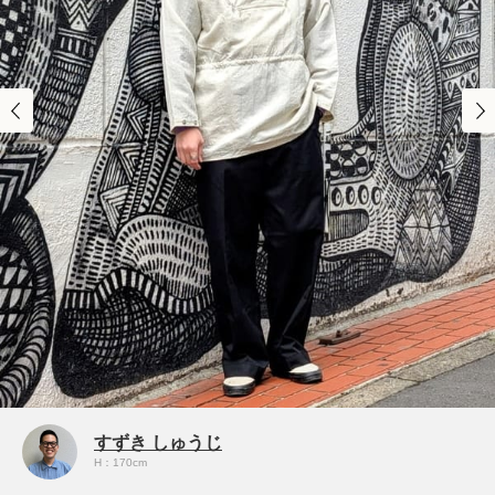
すずき しゅうじ
H：170cm