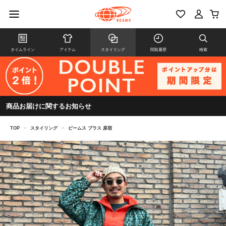
タイムライン
アイテム
スタイリング
閲覧履歴
検索
商品お届けに関するお知らせ
TOP
>
スタイリング
>
ビームス プラス 原宿