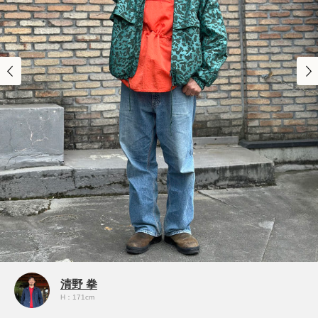
清野 拳
H：171cm