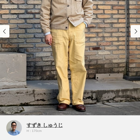
すずき しゅうじ
H：170cm