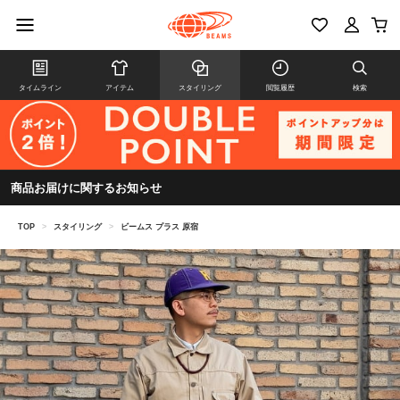
タイムライン
アイテム
スタイリング
閲覧履歴
検索
商品お届けに関するお知らせ
TOP
>
スタイリング
>
ビームス プラス 原宿