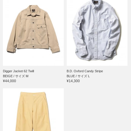
Digger Jacket 62 Twill
B.D. Oxford Candy Stripe
BEIGE / サイズ M
BLUE / サイズ L
¥44,000
¥14,300