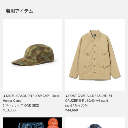
着用アイテム
▲NIGEL CABOURN / LOW CAP - Duck
▲POST OVERALLS / #2106R-ETI
Hunter Camo
CRUZER 5-R : 60/40 twill sand
ｸﾞﾘｰﾝ / サイズ ONE SIZE
sand / サイズ M
¥13,860
¥44,660