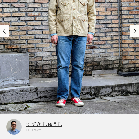
すずき しゅうじ
H：170cm