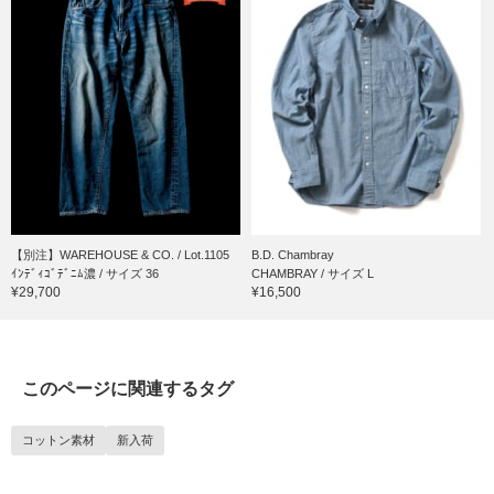
【別注】WAREHOUSE & CO. / Lot.1105
B.D. Chambray
ｲﾝﾃﾞｨｺﾞﾃﾞﾆﾑ濃 / サイズ 36
CHAMBRAY / サイズ L
¥29,700
¥16,500
このページに関連するタグ
コットン素材
新入荷