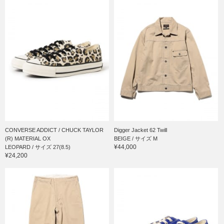
CONVERSE ADDICT / CHUCK TAYLOR
Digger Jacket 62 Twill
(R) MATERIAL OX
BEIGE / サイズ M
¥44,000
LEOPARD / サイズ 27(8.5)
¥24,200