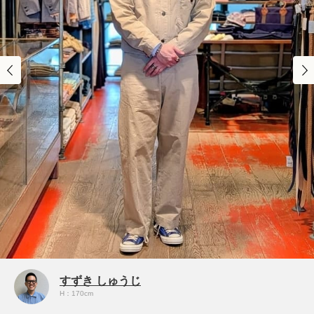
すずき しゅうじ
H：170cm