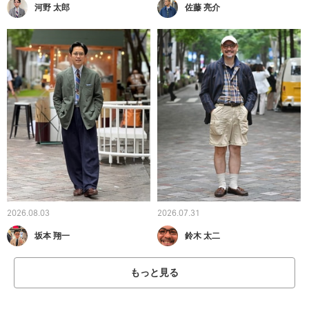
河野 太郎
佐藤 亮介
2026.08.03
2026.07.31
坂本 翔一
鈴木 太二
もっと見る