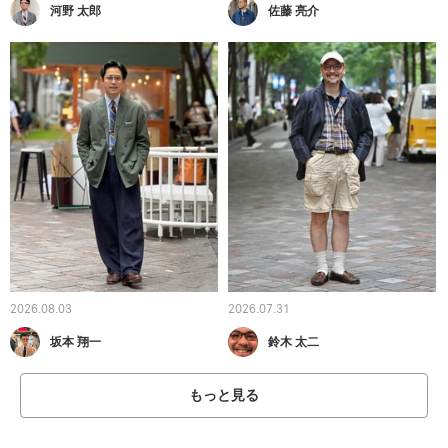
河野 太郎
佐藤 亮介
2026.08.03
2026.07.31
坂本 翔一
鈴木 太二
もっと見る