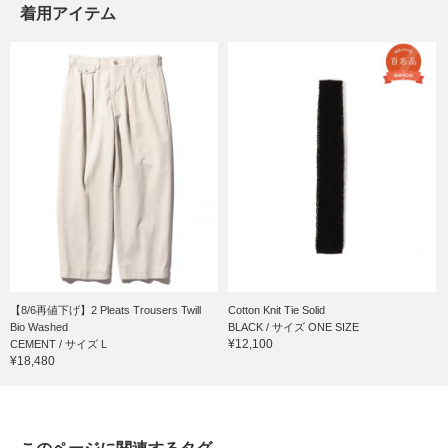
着用アイテム
【8/6再値下げ】2 Pleats Trousers Twill
Cotton Knit Tie Solid
Bio Washed
BLACK / サイズ ONE SIZE
¥12,100
CEMENT / サイズ L
¥18,480