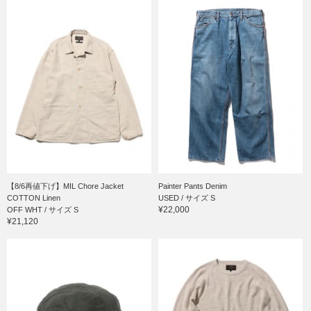
【8/6再値下げ】MIL Chore Jacket
Painter Pants Denim
COTTON Linen
USED / サイズ S
¥22,000
OFF WHT / サイズ S
¥21,120