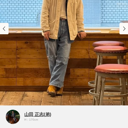
山田 正志(弟)
H：170cm