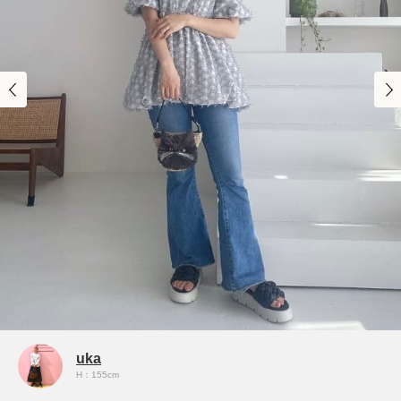
uka
H：155cm