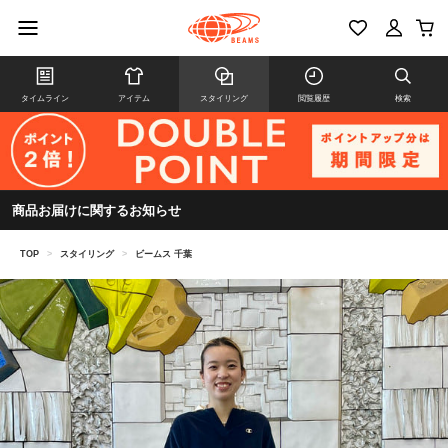
タイムライン
アイテム
スタイリング
閲覧履歴
検索
商品お届けに関するお知らせ
TOP
>
スタイリング
>
ビームス 千葉