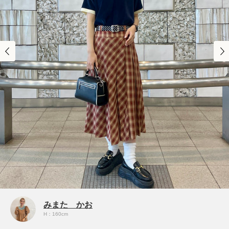
みまた かお
H：160cm