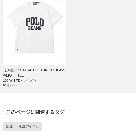
【別注】POLO RALPH LAUREN / HEAVY
WEIGHT TEE
100:WHITE / サイズ M
¥16,500
このページに関連するタグ
別注
別注アイテム