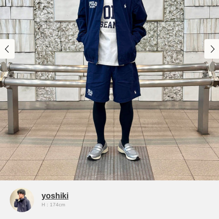
yoshiki
H：174cm