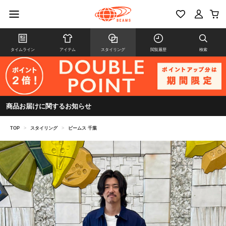
タイムライン
アイテム
スタイリング
閲覧履歴
検索
商品お届けに関するお知らせ
TOP
>
スタイリング
>
ビームス 千葉