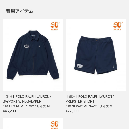
着用アイテム
【別注】POLO RALPH LAUREN /
【別注】POLO RALPH LAUREN /
BAYPORT WINDBREAKER
PREPSTER SHORT
410:NEWPORT NAVY / サイズ M
410:NEWPORT NAVY / サイズ M
¥46,200
¥22,000