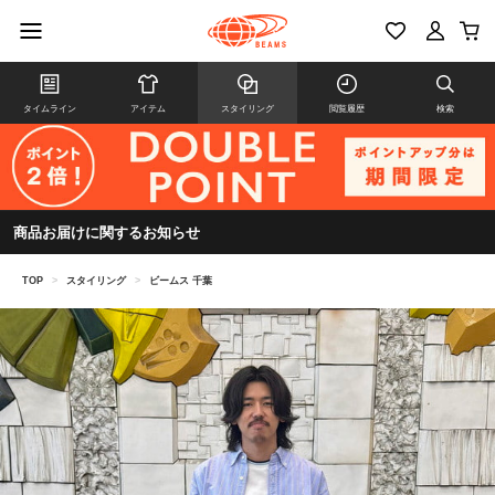
タイムライン
アイテム
スタイリング
閲覧履歴
検索
商品お届けに関するお知らせ
TOP
>
スタイリング
>
ビームス 千葉