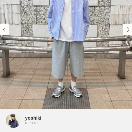
yoshiki
H：174cm