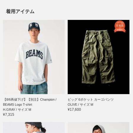
着用アイテム
【8/6再値下げ】【別注】Champion /
ビッグ 6ポケット カーゴパンツ
BEAMS Logo T-shirt
OLIVE / サイズ M
¥17,600
H.GRAY / サイズ M
¥7,315