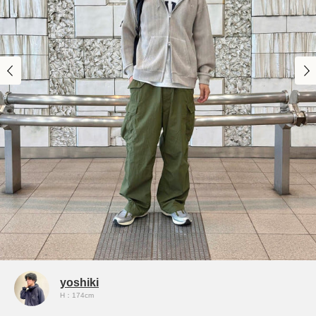
yoshiki
H：174cm