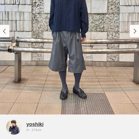
yoshiki
H：174cm