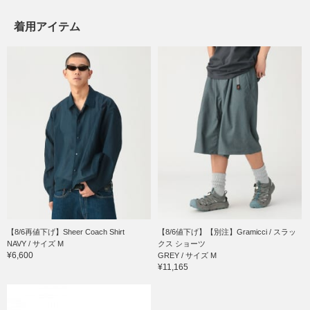
着用アイテム
【8/6再値下げ】Sheer Coach Shirt
【8/6値下げ】【別注】Gramicci / スラッ
NAVY / サイズ M
クス ショーツ
¥6,600
GREY / サイズ M
¥11,165