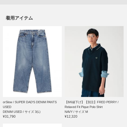
着用アイテム
orSlow / SUPER DAD'S DENIM PANTS
【8/6値下げ】【別注】FRED PERRY /
USED
Relaxed Fit Pique Polo Shirt
DENIM USED / サイズ 3(L)
NAVY / サイズ M
¥31,790
¥12,320