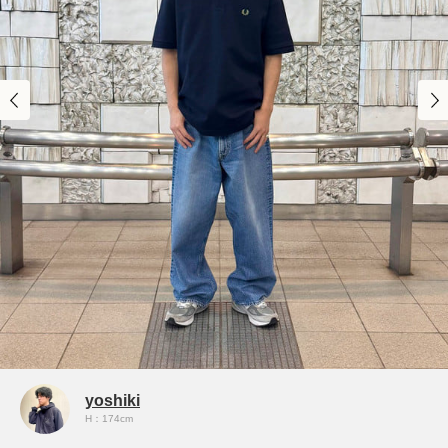
yoshiki
H：174cm