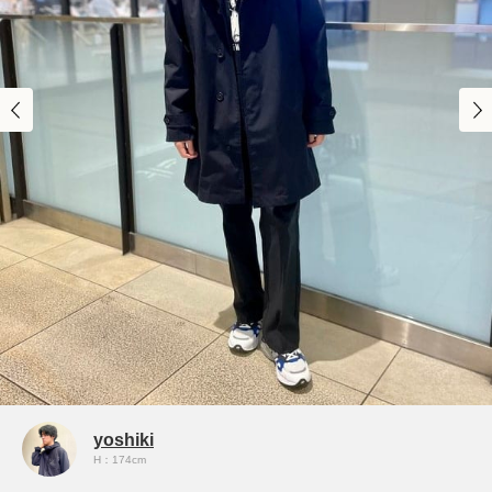
yoshiki
H：174cm