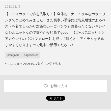
2023.02.15
【アースカラーで春を先取り！】全体的にナチュラルなカラーリ
ングでまとめてみました！まだ肌寒い季節には防風耐性のあるベ
ストを着てしっかり対策◎カーゴパンツも野暮ったくないキレイ
なシルエットなので爽やかな印象でgood！【♡+お気に入り】と
アカウントの【♡+フォロー】を押して頂くと、アイテムを見返
しやすくなりますので是非ご活用ください！
patagonia
sagedecret
» このスタッフの他のスタイリングを見る
お気に入り