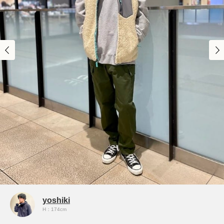
yoshiki
H：174cm