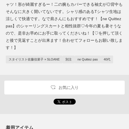
ャツ！形が綺麗すぎるー！二の腕もカバーできる袖丈が◎背中も
そんなに大きく開いてないです。シャリ感のあるTシャツ生地は
涼しくて快適です。なで肩さんにもおすすめです！【ne Quittez
pas】のシャーリングスカートと相性抜群♡今年の夏も暑そうな
ので、是非お早めにお手に取ってくださいね！【♡を押して頂く
と後で見返すことが出来ます！合わせてフォローもお願い致しま
す！】
スタイリスト佐藤佳菜子 × SLOANE
別注
ne Quittez pas
40代
お気に入り
着用アイテム