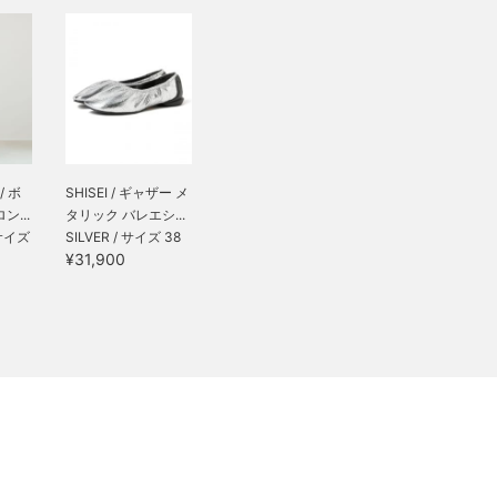
 / ボ
SHISEI / ギャザー メ
ン...
タリック バレエシ...
 サイズ
SILVER / サイズ 38
¥31,900