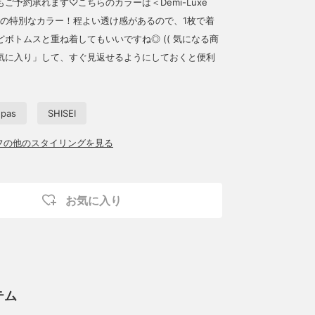
ご予約承れます♡こちらのカラーは＜Demi-Luxe
だけの特別なカラー！程よい透け感があるので、1枚で着
ボトムスと重ね着してもいいですね◎ (( 気になる商
お気に入り」して、すぐ見返せるようにしておくと便利
 pas
SHISEI
ッフの他のスタイリングを見る
お気に入り
テム