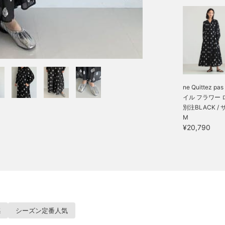
ne Quittez pas
イル フラワー ロ
別注BLACK /
M
¥20,790
感
シーズン定番人気