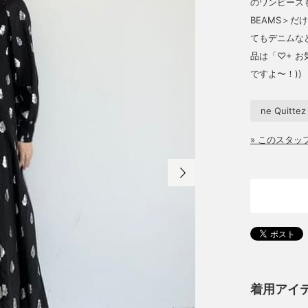
のワンピースも
BEAMS＞
てもデニムなど
品は「♡+ 
ですよ〜！))
ne Quittez
» このスタ
着用アイ