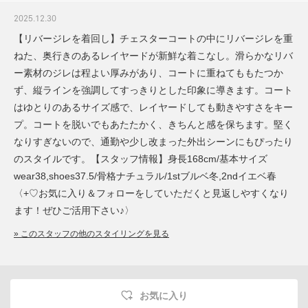
2025.12.30
【リバージレを着回し】チェスターコートの中にリバージレを重
ねた、奥行きのあるレイヤードが新鮮な着こなし。滑らかなリバ
ー素材のジレは程よい厚みがあり、コートに重ねてももたつか
ず、縦ラインを強調してすっきりとした印象に導きます。コート
はゆとりのあるサイズ感で、レイヤードしても動きやすさをキー
プ。コートを脱いでもあたたかく、きちんと感を保ちます。堅く
なりすぎないので、通勤や少し改まった外出シーンにもぴったり
のスタイルです。【スタッフ情報】身長168cm/基本サイズ
wear38,shoes37.5/骨格ナチュラル/1stブルベ冬,2ndイエベ春
〈+♡お気に入り＆フォローをしていただくと見返しやすくなり
ます！ぜひご活用下さい♪〉
» このスタッフの他のスタイリングを見る
お気に入り