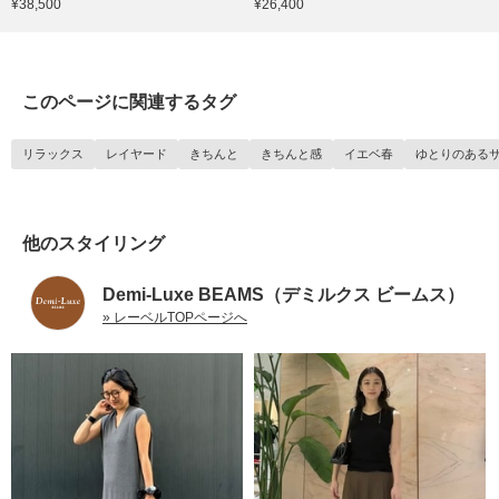
¥38,500
¥26,400
このページに関連するタグ
リラックス
レイヤード
きちんと
きちんと感
イエベ春
ゆとりのある
他のスタイリング
Demi-Luxe BEAMS（デミルクス ビームス）
» レーベルTOPページへ