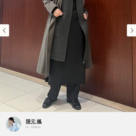
隈元 楓
H：168cm