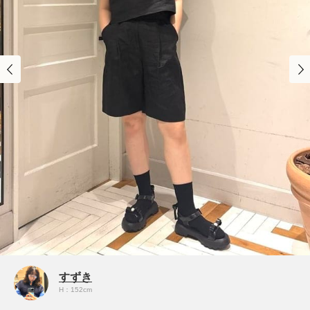
すずき
H：152cm