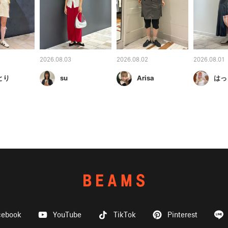
2026.08.03
2026.08.02
2026.08.01
とり
su
Arisa
はっ
cebook
YouTube
TikTok
Pinterest