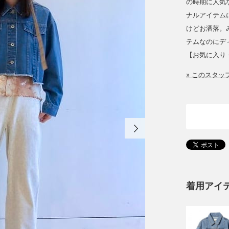
の時期に人気な
ナルアイテム
けどお洒落。
テムなのにデ
【お気に入り
» このスタ
着用アイ