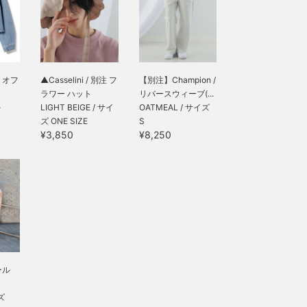
トオフ
▲Casselini / 別注 フ
【別注】Champion /
ラワー ハット
リバースウィーブ(...
-
LIGHT BEIGE / サイ
OATMEAL / サイズ
ズ ONE SIZE
S
¥3,850
¥8,250
ール
ズ