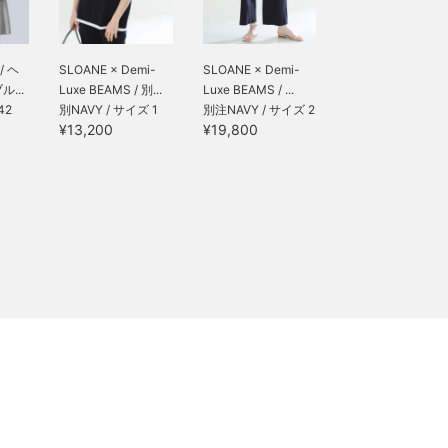
/ ヘ
SLOANE × Demi-
SLOANE × Demi-
...
Luxe BEAMS / 別...
Luxe BEAMS / ...
42
別NAVY / サイズ 1
別注NAVY / サイズ 2
¥13,200
¥19,800