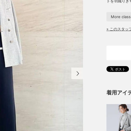
トを羽織りき
More class
» このスタ
着用アイ