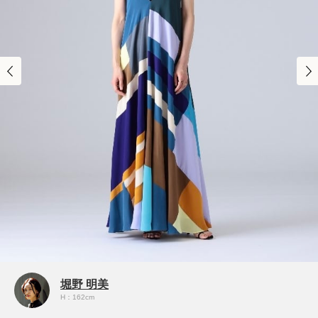
堀野 明美
H：162cm