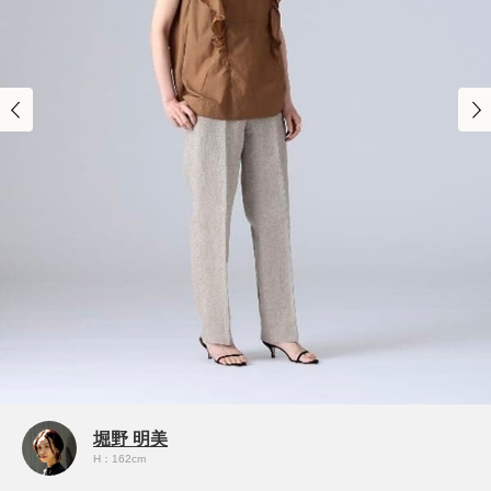
堀野 明美
H：162cm